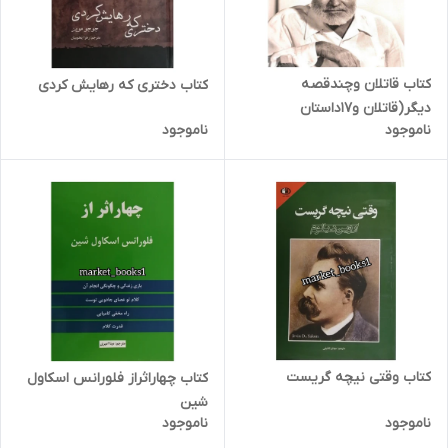
کتاب قاتلان وچندقصه
کتاب دختری که رهایش کردی
دیگر(قاتلان و17داستان
ناموجود
ناموجود
ازآثارنویسنده های مشهور)
کتاب وقتی نیچه گریست
کتاب چهاراثراز فلورانس اسکاول
شین
ناموجود
ناموجود