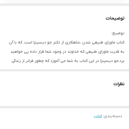
نوبت چاپ
دوم1399
توضیحات
تعدادصفحه
407
توضیح:
کتاب ماورای طبیعی شدن ،شاهکاری از دکتر جو دیسپنزا است. که با آن
به قدرت ماورای طبیعی که خداوند در وجود شما قرار داده پی خواهید
برد.جو دیسپنزا در این کتاب به شما می آموزد که چطور فراتر از زندگی
عادی قدم بردارید.و خود را وارد یک زندگی خارق العاده کنید که خالق آن
خودتان هستید.دکتر جو،آموزه های علمی مانند اپی ژنتیک ،بیولوژی
نظرات
مولکولی،فیزیک کوانتومی را با تجربه های عرفانی عرفا (مانند ملارپا که در
کتاب به آن اشاره می کند ) و یا مانند (مرتاض های هندی ) با هم ترکیب
کرده تا به شما ثابت کند،افراد عادی می توانند کارهای غیر عادی انجام
دسته‌بندی
:
کتاب
دهند. ماورای طبیعی شدن تمرین هایی دارد که در این کتاب دکتر جو
آنها را کاملا بیان می کند. که نقطه اوج این تمرین ها ایجاد این توانایی در