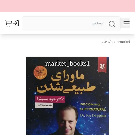
poshmarket
/
کتاب