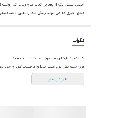
جلد
زنجیره عشق، یکی از بهترین کتاب های رمانی که روایت ک
عشق، چیزی که می تواند زندگی شما را تغییر دهد. عشقی ک
در برخی از مواقع حتی می تواند زندگی شما را تغییر دهد.
این که شما می خواهید چگونه زندگی کنید و چه زندگی دا
این که عشق شما در زندگی به چه صورت اتفاق خواهد افت
نظرات
اگر به دنبال یک عشق واقعی هستید، به شما مطالعه این 
شما می توانید با خواندن این کتاب از بسیاری از اتفاقات 
شما هم درباره این محصول نظر خود را بنویسید.
شاید برای هر کسی عشق یک مفهوم داشته باشد، اما در 
برای ثبت نظر، لازم است ابتدا وارد حساب کاربری خود شو
شما با خرید این داستان می توانید جذاب ترین داستان 
افزودن نظر
دور باشید.
زنجیر عشق اولین رمان بلند از دافنه دوموریه است که او 
این اثر رمانتیک همچون دیگر آثار این نویسنده، با محور
می‌کند.