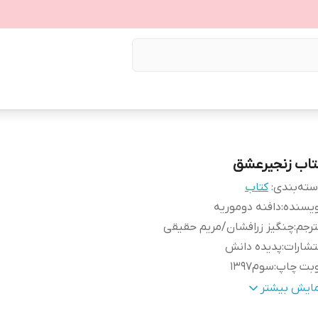
تاب زنجیرعشق
ته‌بندی
:
کتاب
ویسنده
:
دافنه دوموریه
رجم
:
چنگیز زرافشان/مریم حقیقی
تشارات
:
پدیده دانش
وبت چاپ
:
سوم1397
عدادصفحه
:
464
مایش بیشتر
لد
:
گالینگور