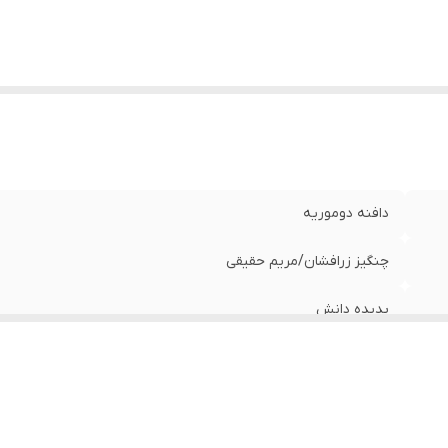
دافنه دوموریه
چنگیز زرافشان/مریم حقیقی
پدیده دانش
سوم1397
464