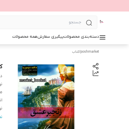
دسته‌بندی محصولات
پیگیری سفارش
همه محصولات
poshmarket
/
کتاب
ک
دس
ن
مت
ان
ن
ت
ن
ج