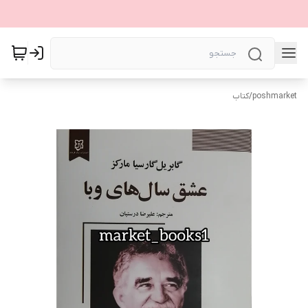
poshmarket
/
کتاب