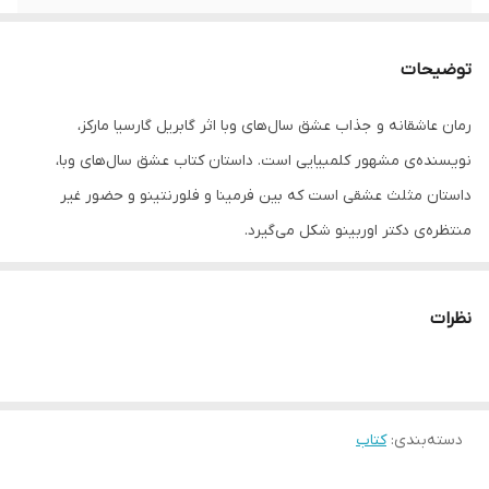
نوبت چاپ
چهارم1399
توضیحات
جلد
گالینگوررمان عشق سال های
رمان عاشقانه و جذاب عشق سال‌های وبا اثر گابریل گارسیا مارکز،
تعدادصفحه
383
نویسنده‌ی مشهور کلمبیایی است. داستان کتاب عشق سال‌های وبا،
داستان مثلث عشقی است که بین فرمینا و فلورنتینو و حضور غیر
منتظره‌ی دکتر اوربینو شکل می‌گیرد.
رمان عشق در زمان وبا نوشته گابریل گارسیا مارکز، اولین بار در سال 1985
به زبان اسپانیایی منتشر شد. ماجرای این رمان، داستانی عاشقانه از
نظرات
سال‌های آخر سده‌ی نوزده و سال‌های ابتدایی سده‌ی بیستم است. فرمینا
و فلورنتینو دو عاشق دلداده‌ای هستند که دور از چشمان دیگران با
نامه‌نگاری با یکدیگر در ارتباطند. مشکل اما زمانی به وجود می‌آید که
دسته‌بندی
:
کتاب
پدر فرمینا از ماجرا بو می‌برد. او از فرمینا می‌خواهد که ارتباطش را با
فلورنتینو قطع کند. اما با مخالفت دخترش روبه‌رو می‌شود. پس تصمیم