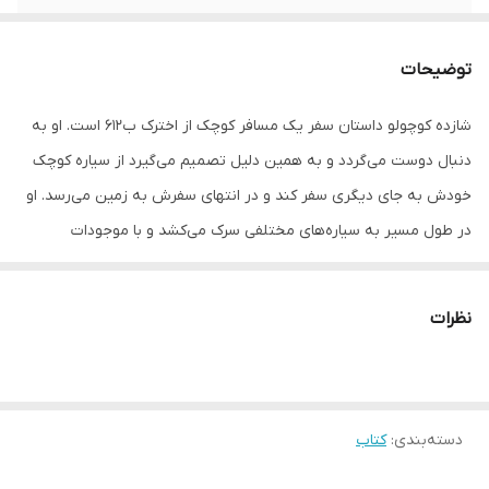
نوبت چاپ
دهم1400
توضیحات
تعدادصفحه
123
شازده کوچولو داستان سفر یک مسافر کوچک از اخترک ب۶۱۲ است. او به
دنبال دوست می‌گردد و به همین دلیل تصمیم می‌گیرد از سیاره کوچک
خودش به جای دیگری سفر کند و در انتهای سفرش به زمین می‌رسد. او
در طول مسیر به سیاره‌های مختلفی سرک می‌کشد و با موجودات
متفاوتی روبه‌رو می‌شود. آدم‌هایی عجیب با کارها و عقایدی عجیب‌تر که
او را وامی‌دارند تا بارها و بارها این جمله را به زبان بیاورد: «این آدم
نظرات
بزرگ‌ها، راستی راستی عجیبند!»
زمانی که شازده کوچولو به زمین می‌رسد با خلبانی آشنا می‌شود که
هواپیمایش خراب شده است و در یک بیابان گیر افتاده است. او با خلبان
دسته‌بندی
:
کتاب
صحبت می‌کند و از سفرش می‌گوید و دوستی و رابطه‌ای عمیق میان آن
دو شکل می‌گیرد.