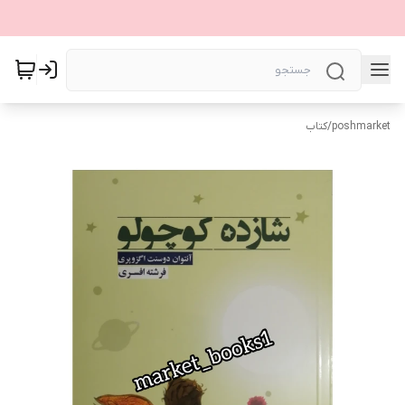
poshmarket
/
کتاب