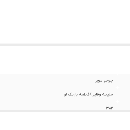
جوجو مویز
ملیحه وفایی/فاطمه باریک لو
382
اول1399