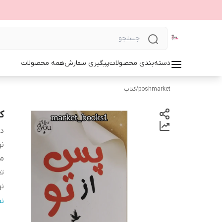
دسته‌بندی محصولات
پیگیری سفارش
همه محصولات
poshmarket
/
کتاب
ک
دس
ن
مت
ت
ن
ان
ن