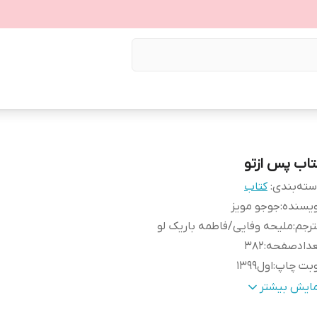
تاب پس ازتو
ته‌بندی
:
کتاب
ویسنده
:
جوجو مویز
رجم
:
ملیحه وفایی/فاطمه باریک لو
عدادصفحه
:
382
وبت چاپ
:
اول1399
تشارات
:
نبض دانش
مایش بیشتر