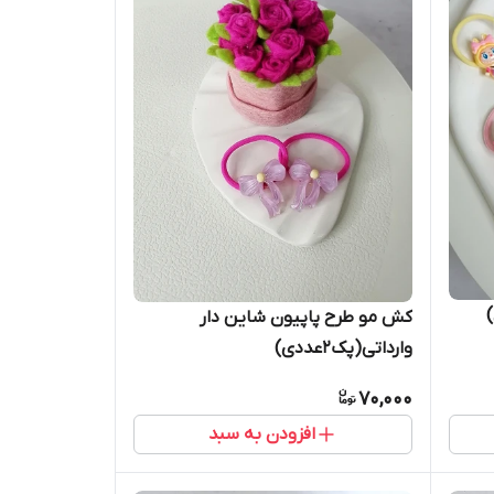
کش مو طرح پاپیون شاین دار
وارداتی(پک۲عددی)
70,000
افزودن به سبد