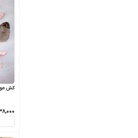
کش مو 
38,000