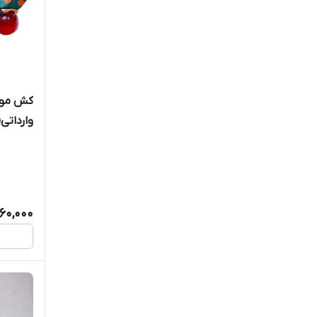
کش مو د
وارداتی(پک 
60,000