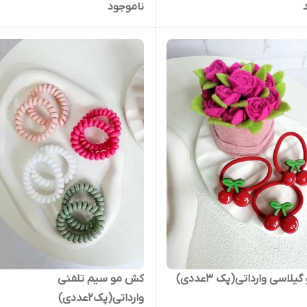
ناموجود
لاسی وارداتی(پک 3عددی)
کش مو سیم تلفنی
وارداتی(پک2عددی)