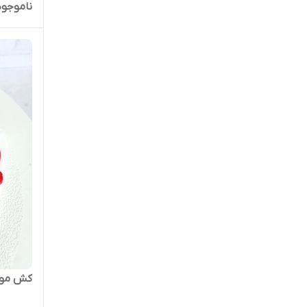
ناموجود
کش مو گی