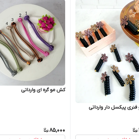
کش مو گره ای وارداتی
نری پیکسل دار وارداتی
85,000