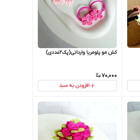
کش مو پلومریا وارداتی(پک2عددی)
70,000
افزودن به سبد