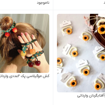
ناموجود
کش موگیلاسی پک 2عددی وارداتی
تابگردان وارداتی