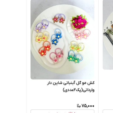
کش مو گل آبنباتی شاین دار
وارداتی(پک2عددی)
75,000