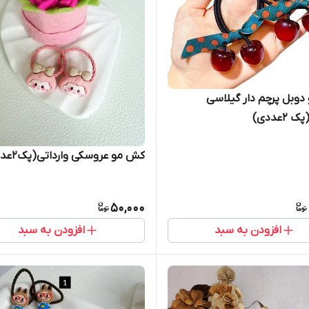
وبل پرچم دار گیلاسی
2عددی)
کش مو عروسکی وارداتی(پک۲عددی)
50,000
افزودن به سبد
افزودن به سبد