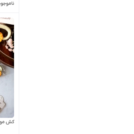
ناموجود
کش موآف