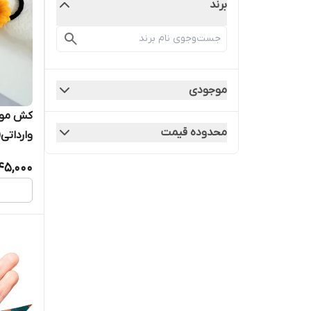
برند
موجودی
کش موآف
محدوده قیمت
وارداتی(پک2
45,000