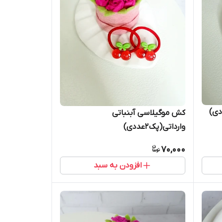
کش موگیلاسی آبنباتی
وارداتی(پک2عددی)
70,000
افزودن به سبد