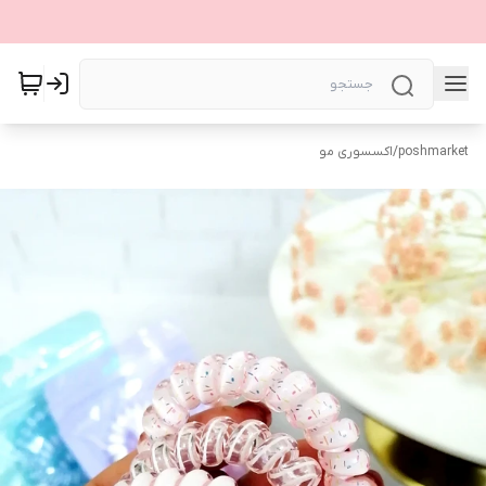
poshmarket
/
اکسسوری مو