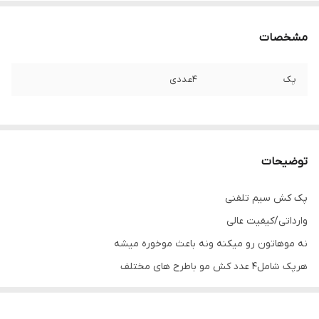
مشخصات
پک
4عددی
توضیحات
پک کش سیم تلفنی
وارداتی/کیفیت عالی
نه موهاتون رو میکنه ونه باعث موخوره میشه
هرپک شامل4 عدد کش مو باطرح های مختلف