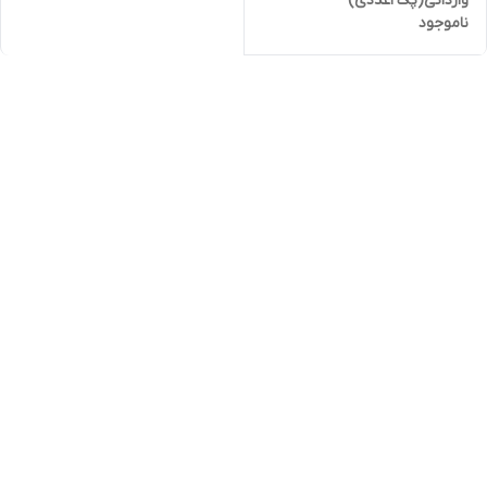
وارداتی(پک2عددی)
ناموجود