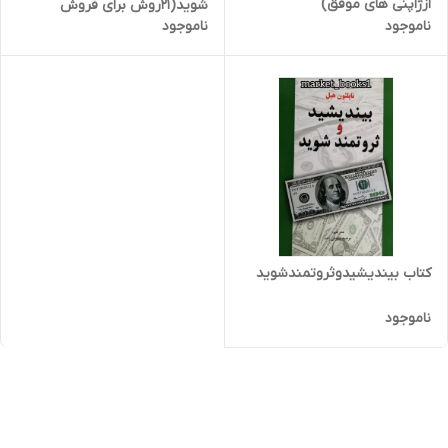
ازژاپنی های موفق)
شوید(21روش برای فروش
ناموجود
ناموجود
بیشترسریعتروآسانتر)
کتاب بیندیشیدوثروتمندشوید
ناموجود