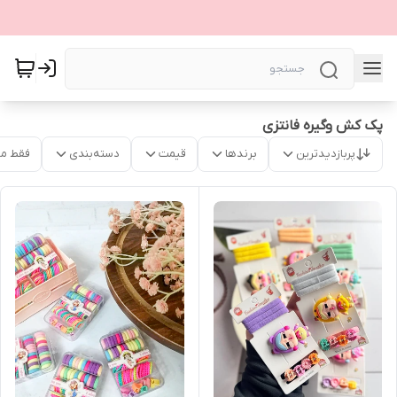
پک کش وگیره فانتزی
پربازدیدترین
برندها
قیمت
دسته‌بندی
فقط م