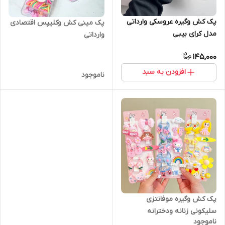
پک کش وگیره عروسکی وارداتی
پک مینی کش وکلیپس اقتصادی
مدل کرای بیبی
وارداتی
145,000
افزودن به سبد
ناموجود
پک کش وگیره موفانتزی
سلیکونی زنانه ودخترانه
ناموجود
وارداتی(پک15تایی)