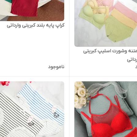
کراپ پایه بلند کبریتی وارداتی
تنه وشورت اسلیپ کبریتی
رداتی
ناموجود