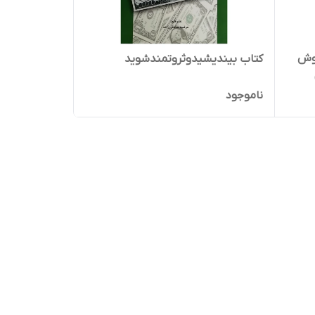
راستارفروش شوید(21روش
کتاب بیندیشیدوثروتمندشوید
ناموجود