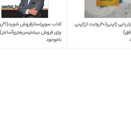
کتاب بازاریابی ژاپنی(60روایت ازژاپنی
کتاب سوپ
فق)
برای فروش بیشترسریعتروآسانتر)
ناموجود