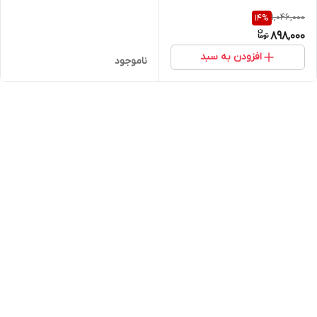
1,046,000
14
%
898,000
افزودن به سبد
ناموجود