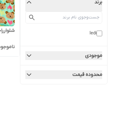
برند
شلواررا
ledi
ناموجود
موجودی
محدوده قیمت