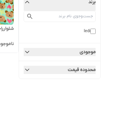
برند
شلواررا
ledi
ناموجود
موجودی
محدوده قیمت