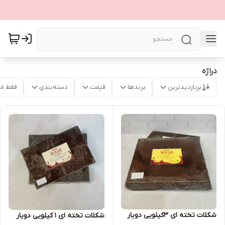
دراژه
پربازدیدترین
برندها
قیمت
دسته‌بندی
فقط م
شکلات تخته ای 3کیلویی دویار
شکلات تخته ای ۱ کیلویی دویار