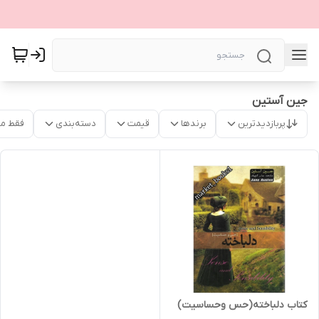
جین آستین
پربازدیدترین
برندها
قیمت
دسته‌بندی
فقط م
کتاب دلباخته(حس وحساسیت)