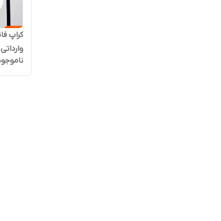
کراپ فا
وارداتی
ناموجود