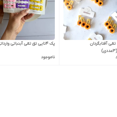
 تقی آفتابگردان
پک 4تایی تق تقی آبنباتی وارداتی
)
ناموجود