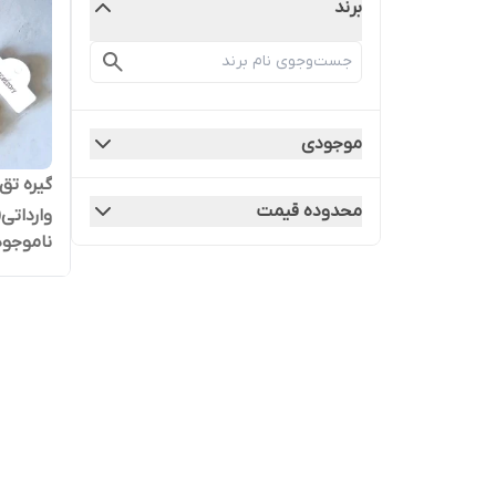
برند
موجودی
گیره تق
محدوده قیمت
وارداتی(3عددی
ناموجود