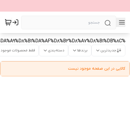
%DA%A9%D8%AA%D8%A7%D8%A8%20%D9%85%D8%B9%D8%AC%D8%B2%D9%87%20%DB%8C%20%D8%B4%DA%A9%D8%B1%DA%AF%D8%B2%D8%A7%D8%B1%DB%8C
جدیدترین
برندها
دسته‌بندی
فقط محصولات موجود
کالایی در این صفحه موجود نیست