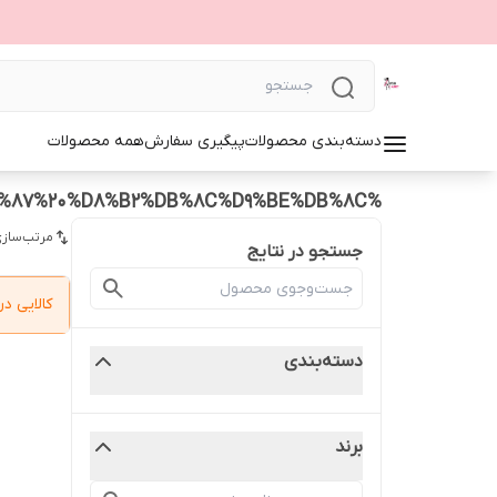
دسته‌بندی محصولات
پیگیری سفارش
همه محصولات
%D9%86%DB%8C%D9%85%D8%AA%D9%86%D9%87%20%D8%B2%DB%8C%D9%BE%DB%8C
مرتب‌سازی
جستجو در نتایج
کالایی 
دسته‌بندی
برند