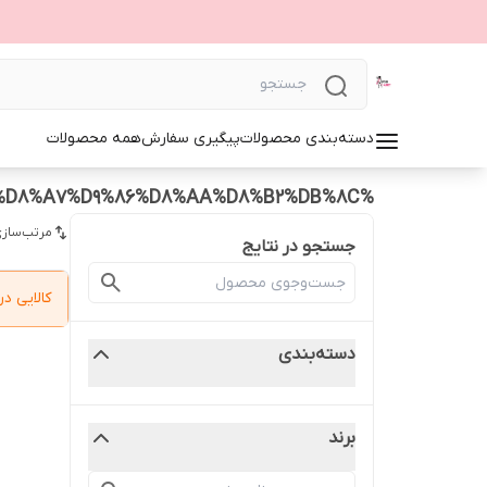
دسته‌بندی محصولات
پیگیری سفارش
همه محصولات
%D8%AA%D9%82%20%D8%AA%D9%82%DB%8C%20%D9%81%D8%A7%D9%86%D8%AA%D8%B2%DB%8C
مرتب‌سازی
جستجو در نتایج
کالایی 
دسته‌بندی
برند