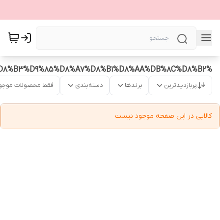
%D8%A7%D8%B3%D9%85%D8%A7%D8%B1%D8%AA%DB%8C%D8%B2
پربازدیدترین
برندها
دسته‌بندی
فقط محصولات موجو
کالایی در این صفحه موجود نیست