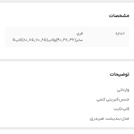
مشخصات
اندازه
فری
سایز(36_38_40)وکاپ(65_70_75_80)کاپb
توضیحات
وارداتی
جنس:کبریتی کشی
کاپ:ثابت
مدل:بندپشت ضربدری
گن کشی زیرکاپ