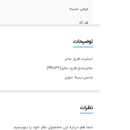
عرض سینه
قد کار
جنس
توضیحات
تیشرت فری سایز
سایزبندی:فری سایز(36تا44)
جنس:پنبه سوپر
رنگبندی طبق تصویر(ممکن است به دلیل نورعکاسی کمی ک
نظرات
شما هم درباره این محصول نظر خود را بنویسید.