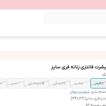
یشرت فانتزی زنانه فری سایز
نگ
قرمز
سفید
مشکی
سرمه ای
سبز
نخ
ته‌بندی
:
تیشرت نرمال
یز
:
فری سایز(36تا44)
رض سینه
:
52