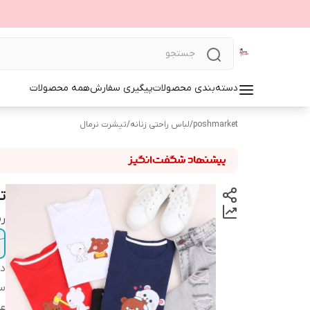
دسته‌بندی محصولات
پیگیری سفارش
همه محصولات
poshmarket
/
لباس راحتی زنانه
/
تیشرت نرمال
ت
ر
دس
سا
ع