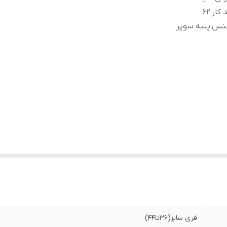
 کار
:
62
نس
:
پنبه سوپر
فری سایز(36تا44)