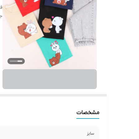
قد
ج
مشخصات
سایز