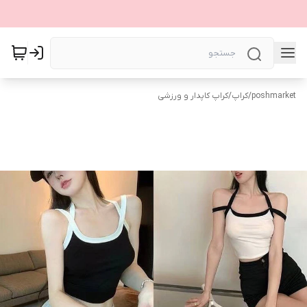
poshmarket
/
کراپ
/
کراپ کاپدار و ورزشی