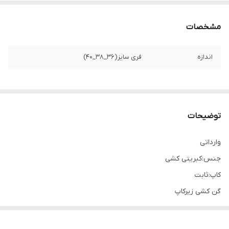
مشخصات
اندازه
فری سایز(36_38_40)
توضیحات
وارداتی
جنس:کبریتی کشی
کاپ:ثابت
گن کشی زیرکاپ
سایزبندی:فری سایز(36_38_40)وکاپ (65_70_75_80)اسفنجی کاپ b