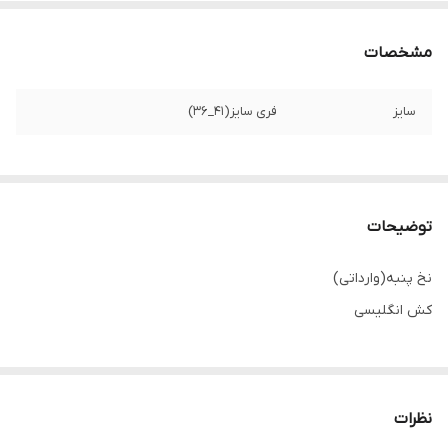
مشخصات
سایز
فری سایز(41_36)
توضیحات
نخ پنبه(وارداتی)
کش انگلیسی
نظرات