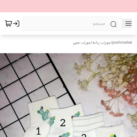
poshmarket
/
جوراب زنانه
/
جوراب مچی