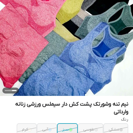
نیم تنه وشورتک پشت کش دار سیملس ورزشی زنانه
وارداتی
رنگ
مشکی
طوسی
سبز
آبی
کرم