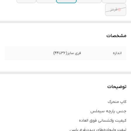
قرمز
مشخصات
اندازه
فری سایز(36تا44)
توضیحات
کاپ متحرک
جنس پارچه سیملس
کیفیت وکشسانی فوق العاده
لیفت وایجادخطای دیددرفرم باسن