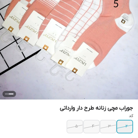
جوراب مچی زنانه طرح دار وارداتی
کد
5
4
3
2