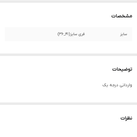
مشخصات
سایز
فری سایز(41_36)
توضیحات
وارداتی درجه یک
نظرات