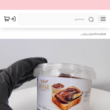
poshmarket
/
شکلات