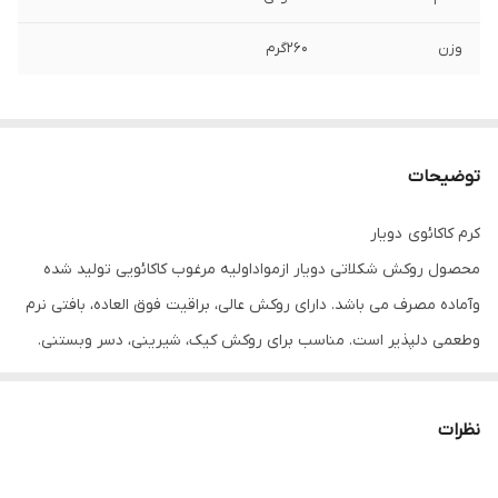
وزن
۲۶۰گرم
توضیحات
کرم کاکائوی دویار
محصول روکش شکلاتی دویار ازمواداولیه مرغوب کاکائویی تولید شده
وآماده مصرف می باشد. دارای روکش عالی، براقیت فوق العاده، بافتی نرم
وطعمی دلپذیر است. مناسب برای روکش کیک، شیرینی، دسر وبستنی.
نظرات