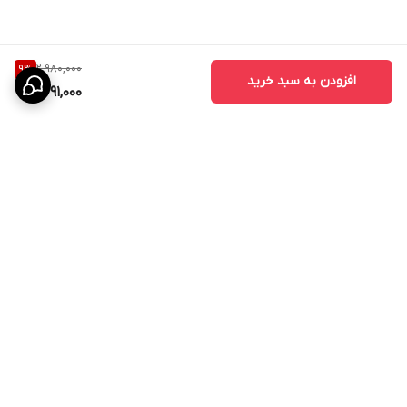
2,980,000
9
%
افزودن به سبد خرید
2,691,000
برگشت به بالا