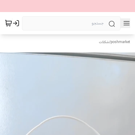
poshmarket
/
شکلات