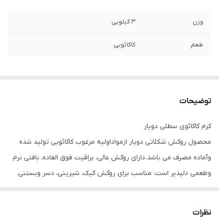
وزن
۳ کیلویی
طعم
کاکائویی
توضیحات
کرم کاکائوی سطلی دویار
محصول روکش شکلاتی دویار ازمواداولیه مرغوب کاکائویی تولید شده
وآماده مصرف می باشد. دارای روکش عالی، براقیت فوق العاده، بافتی نرم
وطعمی دلپذیر است. مناسب برای روکش کیک، شیرینی، دسر وبستنی.
نظرات