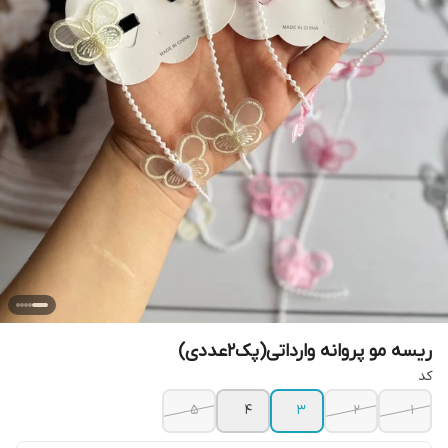
ریسه مو پروانه وارداتی(پک۲عددی)
کد
۵
۴
۳
۲
۱