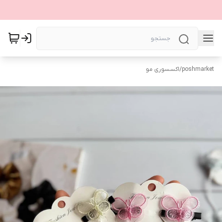
poshmarket
/
اکسسوری مو