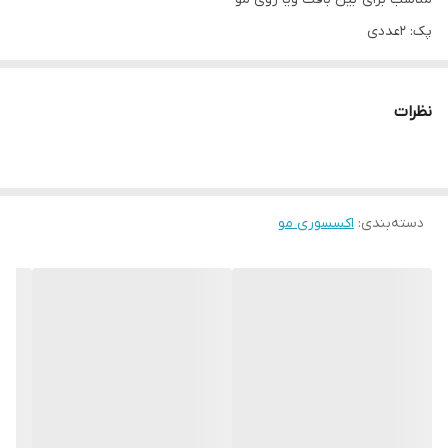
پک: 2عددی
نوع گیره: انبری
اندازه ریسه: حدود 40سانت
نظرات
دسته‌بندی
:
اکسسوری مو