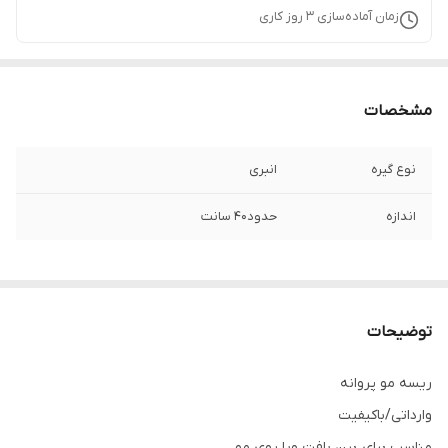
زمان آماده‌سازی
3
روز کاری
مشخصات
نوع گیره
انبری
اندازه
حدود۴۰ سانت
توضیحات
ریسه مو پروانه
وارداتی/باکیفیت
مناسب برای بین بافت ویا روی مو