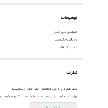
توضیحات
کانزاشی پلی استر
وارداتی/باکیفیت
اندازه: 18سانت
مناسب هرحجم مویی
نشکن/سبک وراحت
قابل استفاده برای مصرف روزانه/مهمونی/دورهمی و...
نظرات
شما هم درباره این محصول نظر خود را بنویسید.
برای ثبت نظر، لازم است ابتدا وارد حساب کاربری خود شو
افزودن نظر