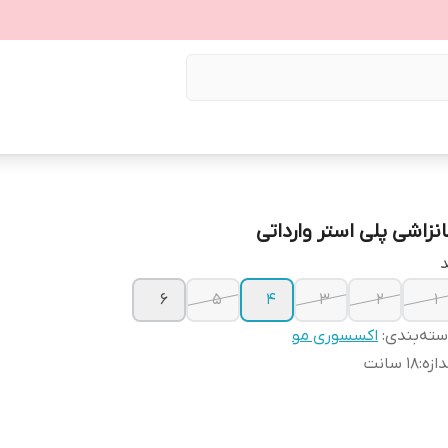
انزاشی پلی استر وارداتی
د
۶
۵
۴
۳
۲
۱
ته‌بندی
:
اکسسوری مو
دازه
:
۱۸ سانت