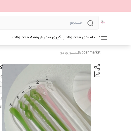
دسته‌بندی محصولات
پیگیری سفارش
همه محصولات
poshmarket
/
اکسسوری مو
ک
ک
دس
ان