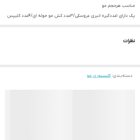
مناسب هرحجم مو
پک دارای ۱عددگیره انبری عروسکی/۳عدد کش مو حوله ای/۴عدد کلیپس
بیبی
اندازه گیره عروسکی: حدود۶سانت
نظرات
دسته‌بندی
:
اکسسوری مو