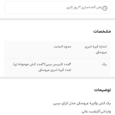
زمان آماده‌سازی
3
روز کاری
مشخصات
اندازه گیره انبری
حدود۶سانت
عروسکی
پک
۴عدد کلیپس بیبی/۳عدد کش موحوله ای/
۱عدد گیره انبری عروسکی
توضیحات
پک کش وگیره عروسکی مدل کرای بیبی
وارداتی/کیفیت عالی