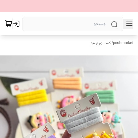
poshmarket
/
اکسسوری مو