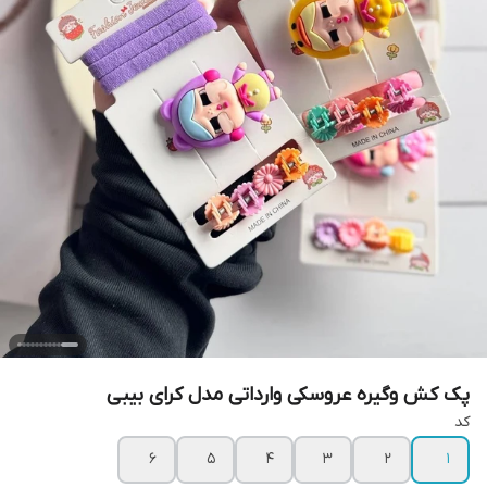
پک کش وگیره عروسکی وارداتی مدل کرای بیبی
کد
۶
۵
۴
۳
۲
۱