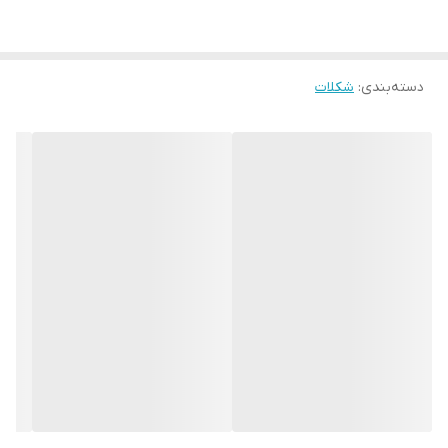
تاریخ تولید:1405/01/12
تاریخ انقضا:1406/01/12
دسته‌بندی
:
شکلات