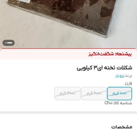
شکلات تخته ای3 کیلویی
برند:
دویار
وزن
1000 گرم
2000 گرم
3000 گرم
شناسه کالا
Ch01
مشخصات