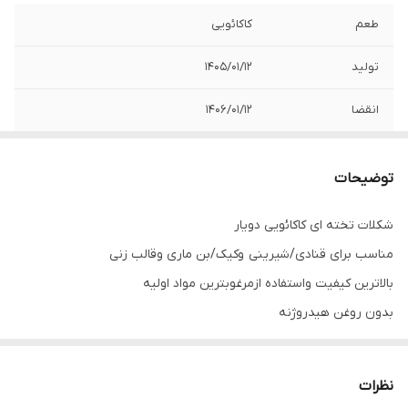
طعم
کاکائویی
تولید
1405/01/12
انقضا
1406/01/12
توضیحات
شکلات تخته ای کاکائویی دویار
مناسب برای قنادی/شیرینی وکیک/بن ماری وقالب زنی
بالاترین کیفیت واستفاده ازمرغوبترین مواد اولیه
بدون روغن هیدروژنه
تولید روز
قیمت رقابتی
نظرات
وزن: 1/2/3کیلویی