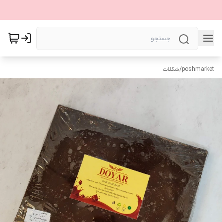
poshmarket
/
شکلات