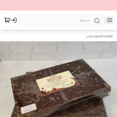
poshmarket
/
شکلات