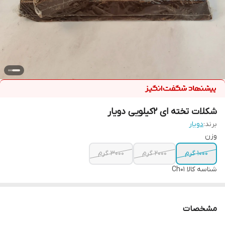
شکلات تخته ای 2کیلویی دویار
برند:
دویار
وزن
1000 گرم
2000 گرم
3000 گرم
شناسه کالا
Ch01
مشخصات