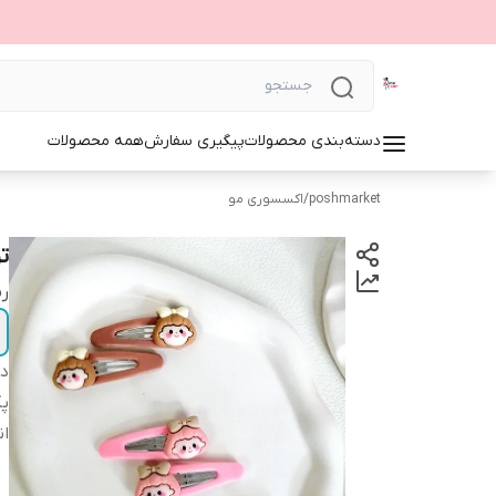
دسته‌بندی محصولات
پیگیری سفارش
همه محصولات
poshmarket
/
اکسسوری مو
تق
ر
دس
پ
ان