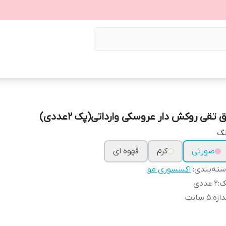
 تقی روکش دار عروسکی وارداتی(پک 2عددی)
نگ
صورتی
کرم
قهوه ای
ته‌بندی
:
اکسسوری مو
ک
:
2 عددی
دازه
:
5 سانت