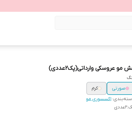
 مو عروسکی وارداتی(پک۲عددی)
نگ
صورتی
کرم
ته‌بندی
:
اکسسوری مو
ک
:
۲عددی