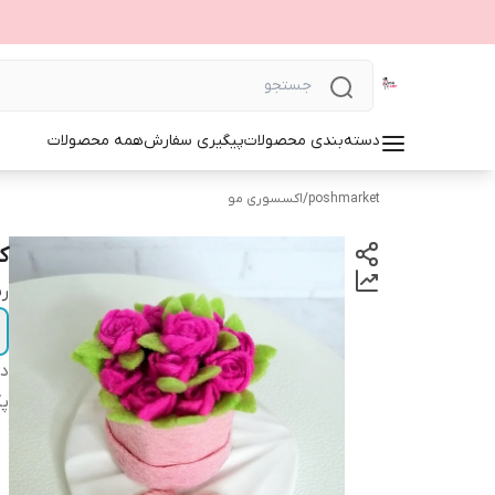
دسته‌بندی محصولات
پیگیری سفارش
همه محصولات
poshmarket
/
اکسسوری مو
کش
ر
دس
پ