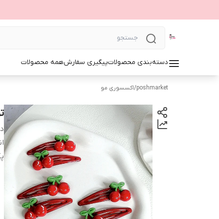
دسته‌بندی محصولات
پیگیری سفارش
همه محصولات
poshmarket
/
اکسسوری مو
تق
دس
ان
پ