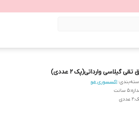
 تقی گیلاسی وارداتی(پک 2 عددی)
ته‌بندی
:
اکسسوری مو
دازه
:
5 سانت
ک
:
2 عددی