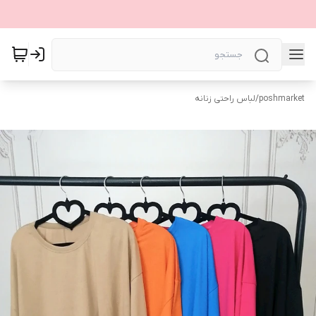
poshmarket
/
لباس راحتی زنانه