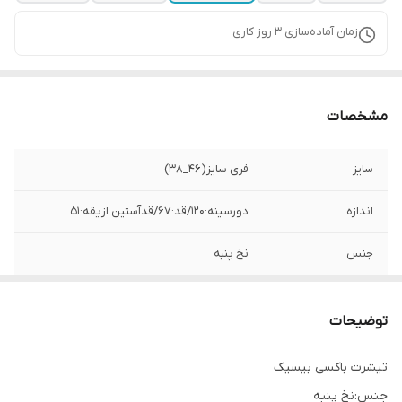
زمان آماده‌سازی
3
روز کاری
مشخصات
سایز
فری سایز(46_38)
اندازه
دورسینه:120/قد:67/قدآستین ازیقه:51
جنس
نخ پنبه
توضیحات
تیشرت باکسی بیسیک
جنس:نخ پنبه