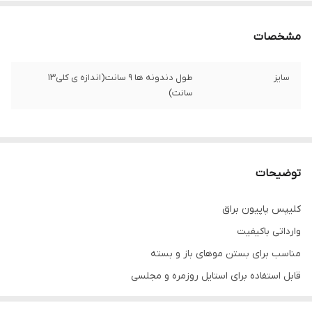
مشخصات
سایز
طول دندونه ها 9 سانت(اندازه ی کلی13
سانت)
توضیحات
کلیپس پاپیون براق
وارداتی باکیفیت
مناسب برای بستن موهای باز و بسته
قابل استفاده برای استایل روزمره و مجلسی
سایز : طول دندونه ها 9 سانت(اندازه ی کلی13 سانت)