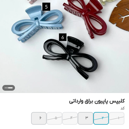
کلیپس پاپیون براق وارداتی
کد
6
5
4
3
2
1