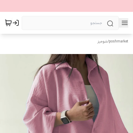
poshmarket
/
شومیز