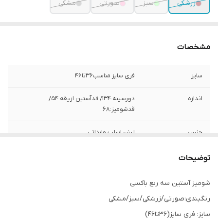
زرشکی
سبز
صورتی
مشکی
مشخصات
سایز
فری سایز مناسب36تا46
اندازه
دورسینه:134/ قدآستین ازیقه:54/
قدشومیز:68
جنس
لینن اسلپ وارداتی
توضیحات
شومیز آستین سه ربع باکسی
رنگبندی:صورتی/زرشکی/سبز/مشکی
سایز: فری سایز(36تا46)