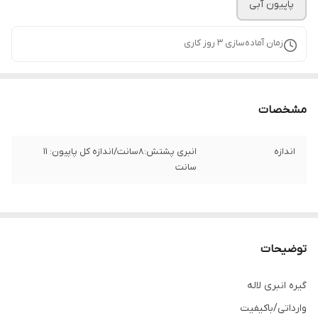
پاپیون آبی
زمان آماده‌سازی
3
روز کاری
مشخصات
اندازه
انبری پشتش:8سانت/اندازه کل پاپیون: 11
سانت
توضیحات
گیره انبری لاله
وارداتی/باکیفیت