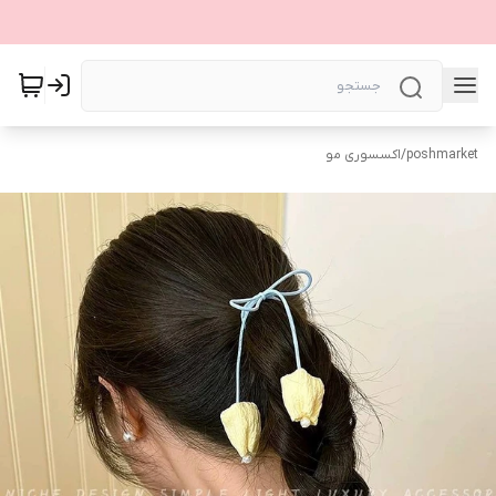
poshmarket
/
اکسسوری مو