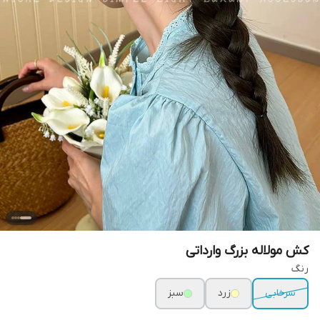
کش مولاله بزرگ وارداتی
رنگ
سرخابی
زرد
سبز