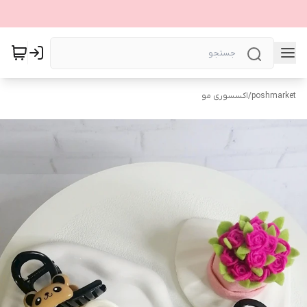
poshmarket
/
اکسسوری مو