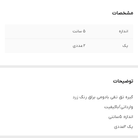
مشخصات
اندازه
5 سانت
پک
2 عددی
توضیحات
گیره تق تقی بادومی براق رنگ زرد
وارداتی/باکیفیت
اندازه: 5سانتی
پک 2عددی