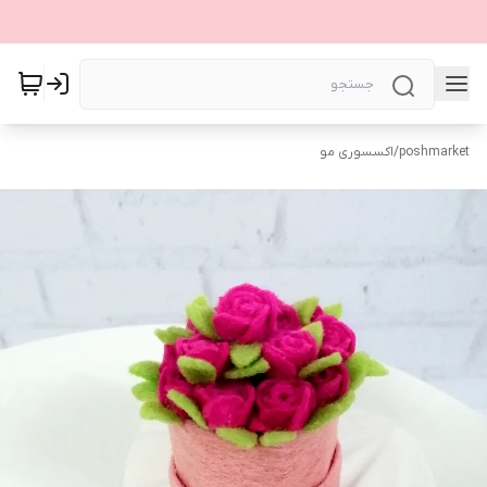
poshmarket
/
اکسسوری مو