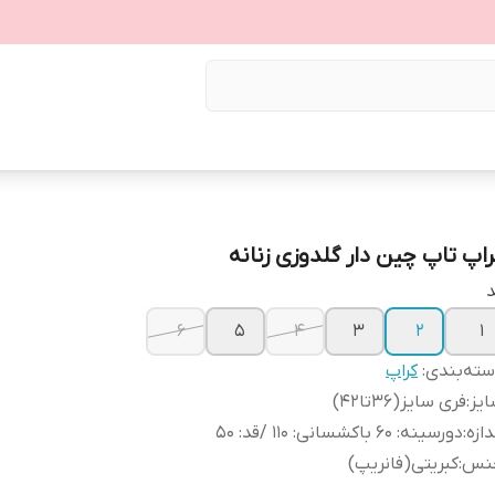
راپ تاپ چین دار گلدوزی زنانه
د
6
5
4
3
2
1
ته‌بندی
:
کراپ
یز
:
فری سایز(36تا42)
دازه
:
دورسینه: 60 باکشسانی: 110 /قد: 50
نس
:
کبریتی(فانریپ)