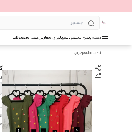
دسته‌بندی محصولات
پیگیری سفارش
همه محصولات
poshmarket
/
کراپ
ک
ک
دس
سا
ان
ج