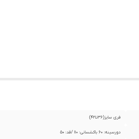
فری سایز(36تا42)
دورسینه: 60 باکشسانی: 110 /قد: 50