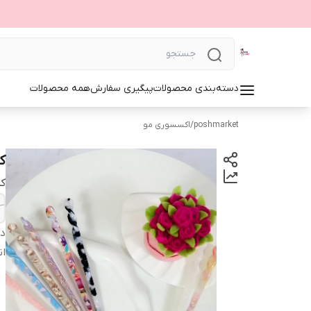
دسته‌بندی محصولات
پیگیری سفارش
همه محصولات
poshmarket
/
اکسسوری مو
ک
ک
دس
ان