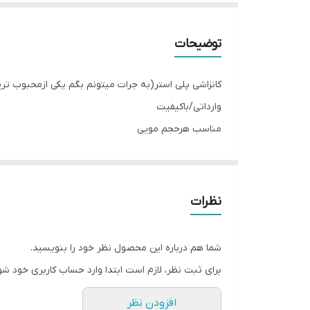
توضیحات
کانزاشی پلی استر(به جرات میتونم بگم یکی ازمحبوب تر
وارداتی/باکیفیت
مناسب هرحجم مویی
نشکن/سبک وراحت
اندازه: 17.5سانت
قابل استفاده برای مصرف روزانه/مهمونی/دورهمی و...
نظرات
شما هم درباره این محصول نظر خود را بنویسید.
برای ثبت نظر، لازم است ابتدا وارد حساب کاربری خود شو
افزودن نظر