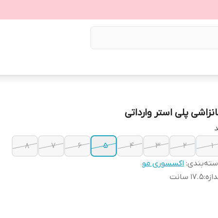
انزاشی پلی استر وارداتی
د
8
7
6
5
4
3
2
1
ته‌بندی
:
اکسسوری مو
دازه
:
17.5 سانت