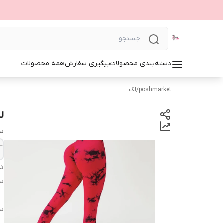
دسته‌بندی محصولات
پیگیری سفارش
همه محصولات
poshmarket
/
لگ
ل
سا
دس
سای
سای