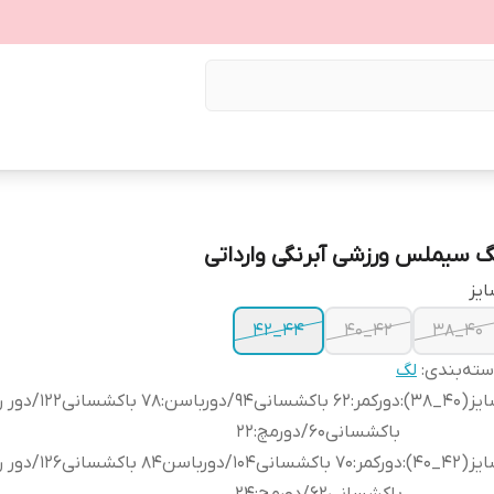
گ سیملس ورزشی آبرنگی وارداتی
یز
44_42
42_40
40_38
ته‌بندی
:
لگ
ز(40_38)
:
باکشسانی60/دورمچ:22
ز(42_40)
: