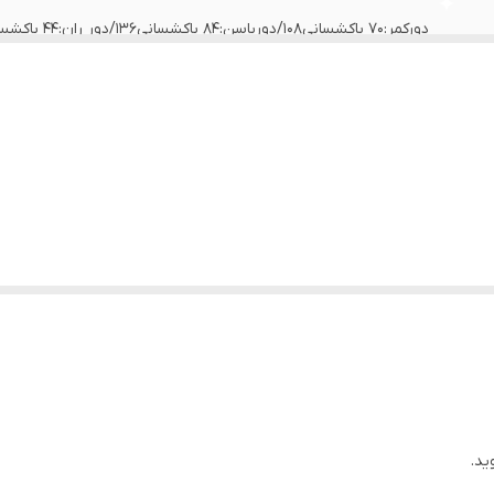
دورکمر:70 باکشسانی108/دورباسن:84 باکشسانی136/دور ران:44 باکشسانی72/دورمچ:26
ید.