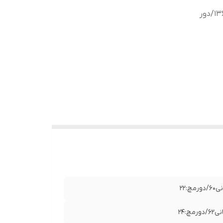
دورکمر:70 باکشسانی108/دورباسن:84 باکشسانی136/دور