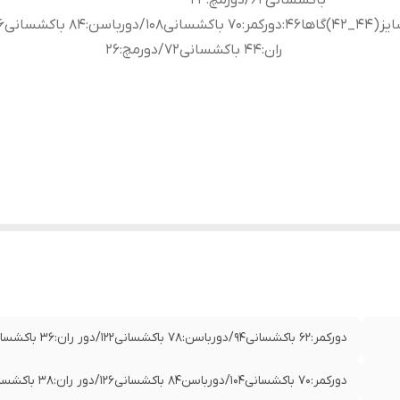
باکشسانی62/دورمچ:24
(44_42)گاها46
:
ران:44 باکشسانی72/دورمچ:26
دورکمر:62 باکشسانی94/دورباسن:78 باکشسانی122/دور ران:36 باکشسانی60/دورمچ:22
دورکمر:70 باکشسانی104/دورباسن84 باکشسانی126/دور ران:38 باکشسانی62/دورمچ:24