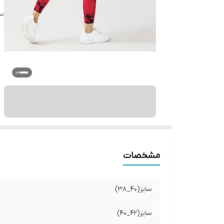
سایز
مشخصات
سایز(40_38)
سایز(42_40)