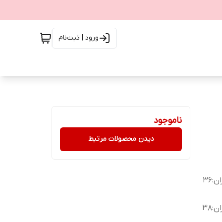
ورود | ثبت‌نام
ناموجود
دیدن محصولات مرتبط
دورکمر:62 باکشسانی94/دورباسن:78 باکشسانی122/دور ران:36
دورکمر:70 باکشسانی104/دورباسن84 باکشسانی126/دور ران:38